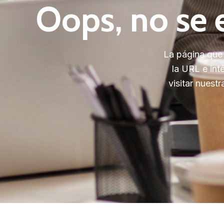
Oops, no se 
La página que
la URL e int
visitar nuest