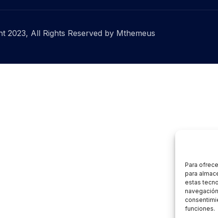
t 2023, All Rights Reserved by Mthemeus
Para ofrece
para almace
estas tecn
navegación o
consentimie
funciones.